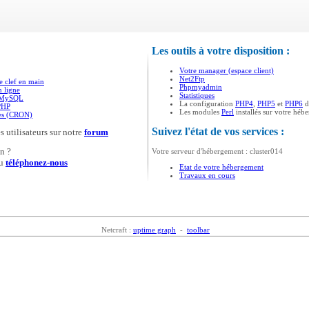
Les outils à votre disposition :
Votre manager (espace client)
Net2Ftp
e clef en main
Phpmyadmin
n ligne
Statistiques
s MySQL
La configuration
PHP4
,
PHP5
et
PHP6
d
PHP
Les modules
Perl
installés sur votre héb
ées (CRON)
Suivez l'état de vos services :
s utilisateurs sur notre
forum
n ?
Votre serveur d'hébergement : cluster014
u
téléphonez-nous
Etat de votre hébergement
Travaux en cours
Netcraft :
uptime graph
-
toolbar