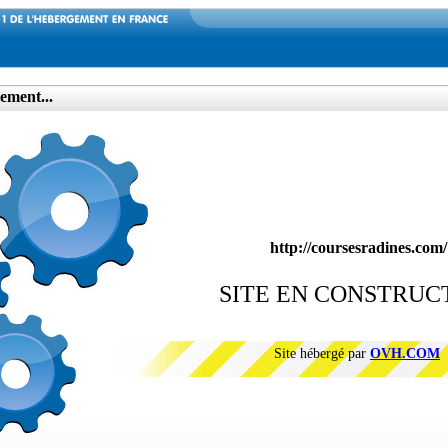
ement...
http://coursesradines.com/
SITE EN CONSTRUC
Site hébergé par
OVH.COM